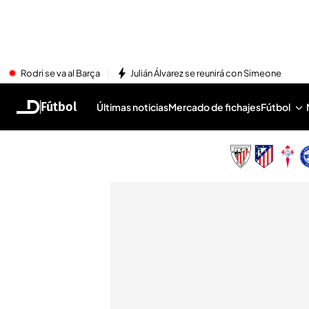
Rodri se va al Barça
Julián Álvarez se reunirá con Simeone
Fútbol
Últimas noticias
Mercado de fichajes
Fútbol