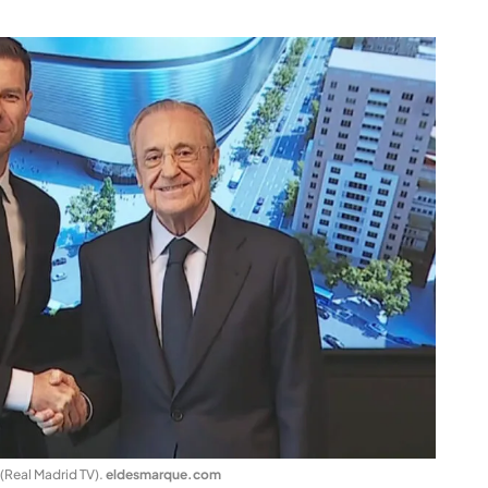
(Real Madrid TV)
.
eldesmarque.com