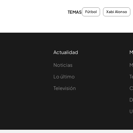
TEMAS
Fútbol
Xabi Alonso
Actualidad
M
Noticias
M
Lo último
T
Televisión
C
D
U