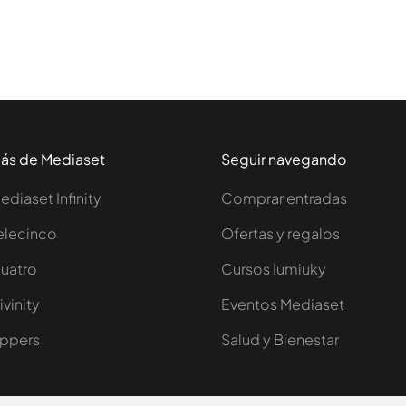
ás de Mediaset
Seguir navegando
ediaset Infinity
Comprar entradas
elecinco
Ofertas y regalos
uatro
Cursos Iumiuky
ivinity
Eventos Mediaset
ppers
Salud y Bienestar