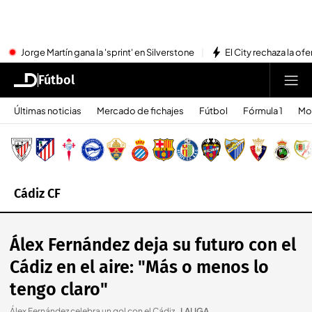
Jorge Martín gana la 'sprint' en Silverstone
El City rechaza la ofe
Fútbol
Últimas noticias
Mercado de fichajes
Fútbol
Fórmula 1
Mo
Cádiz CF
Álex Fernández deja su futuro con el
Cádiz en el aire: "Más o menos lo
tengo claro"
Álex Fernández celebra un gol con el Cádiz.
.
LALIGA