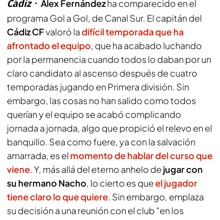
Cádiz
Álex Fernández
ha comparecido en el
programa
Gol a Gol,
de
Canal Sur.
El capitán del
Cádiz CF
valoró la
difícil temporada que ha
afrontado el equipo
, que ha acabado luchando
por la permanencia cuando todos lo daban por un
claro candidato al ascenso después de cuatro
temporadas jugando en Primera división. Sin
embargo, las cosas no han salido como todos
querían y el equipo se acabó complicando
jornada a jornada, algo que propició el relevo en el
banquillo. Sea como fuere, ya con la salvación
amarrada, es el
momento de hablar del curso que
viene
. Y, más allá del eterno anhelo de
jugar con
su hermano Nacho
, lo cierto es que
el jugador
tiene claro lo que quiere
. Sin embargo, emplaza
su decisión a una reunión con el club "en los