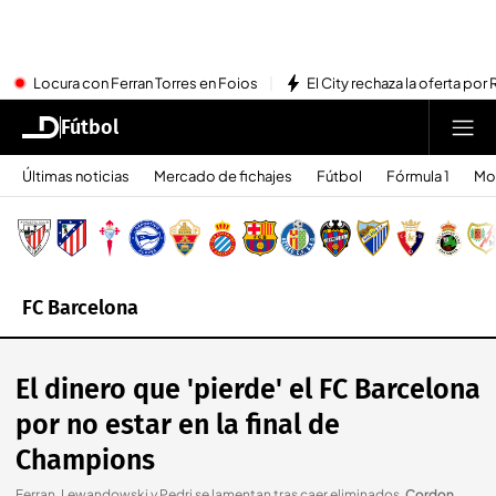
Locura con Ferran Torres en Foios
El City rechaza la oferta por 
Fútbol
Últimas noticias
Mercado de fichajes
Fútbol
Fórmula 1
Mo
FC Barcelona
El dinero que 'pierde' el FC Barcelona
por no estar en la final de
Champions
Ferran, Lewandowski y Pedri se lamentan tras caer eliminados
.
Cordon