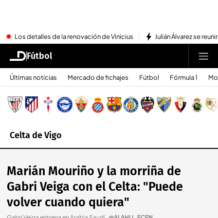
Los detalles de la renovación de Vinicius
Julián Álvarez se reu
Fútbol
Últimas noticias
Mercado de fichajes
Fútbol
Fórmula 1
Mo
Celta de Vigo
Marián Mouriño y la morriña de
Gabri Veiga con el Celta: "Puede
volver cuando quiera"
Gabri Veiga entrena en Arabia Saudí.
.
@ALAHLI_FCEN