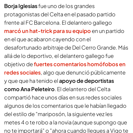
Borja Iglesias
fue uno de los grandes
protagonistas del Celta en el pasado partido
frente al FC Barcelona. El delantero gallego
marcó un hat-trick para su equipo
en un partido
en el que acabaron cayendo con el
desafortunado arbitraje de Del Cerro Grande. Más
allá de lo deportivo, el delantero gallego fue
objetivo de
fuertes comentarios homófobos
en
redes sociales
, algo que denunció públicamente
y que que ha tenido el
apoyo de deportistas
como Ana Peleteiro
. El delantero del Celta
compartió hace unos días en sus redes sociales
algunos de los comentarios que le habían llegado
del estilo de "mariposón, la siguiente vez les
metes 4 o te robo a la novia (aunque supongo que
no te importará" o "ahora cuando llegues a Vigo te