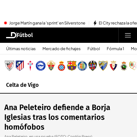
Jorge Martín gana la 'sprint' en Silverstone
El City rechaza la ofe
Fútbol
Últimas noticias
Mercado de fichajes
Fútbol
Fórmula 1
Mo
Celta de Vigo
Ana Peleteiro defiende a Borja
Iglesias tras los comentarios
homófobos
Ana Peleteiro, en una prueba (FOTO: Cordón Press).