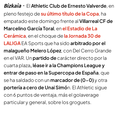
Bizkaia
El
Athletic Club de Ernesto Valverde
, en
pleno festejo de
su último título de la Copa
, ha
empatado este domingo frente al
Villarreal CF de
Marcelino García Toral
, en
el Estadio de La
Cerámica
, en el choque de
la Jornada 30 de
LALIGA
EA Sports que ha sido
arbitrado por el
malagueño Melero López
, con Del Cerro Grande
en el VAR. Un
partido de
carácter directo por la
cuarta plaza
, léase ir a la Champions League y
entrar de paso en la Supercopa de España
, que
se ha saldado con un
marcador de (0-0)
y otra
portería a cero de Unai Simó
n. El Athletic sigue
con 6 puntos de ventaja, más el golaverage
particular y general, sobre los groguets.