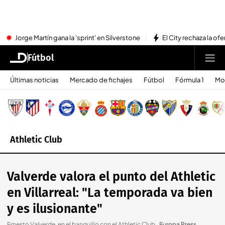
Jorge Martín gana la 'sprint' en Silverstone
El City rechaza la ofe
Fútbol
Últimas noticias
Mercado de fichajes
Fútbol
Fórmula 1
Mo
Athletic Club
Valverde valora el punto del Athletic
en Villarreal: "La temporada va bien
y es ilusionante"
Ernesto Valverde, en el banquillo con el Athletic Club.
.
Europa Press