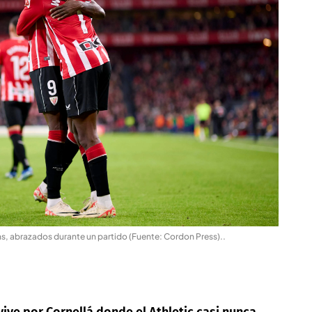
ams, abrazados durante un partido (Fuente: Cordon Press).
.
ive por Cornellá donde el Athletic casi nunca