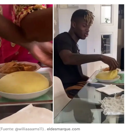
(Fuente: @williaaaams11).
.
eldesmarque.com