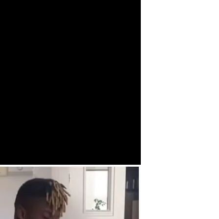
 ghanés es el arma secreta de los hermanos Williams.
la comida ghanesa