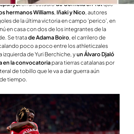
spanyol
en un estadio
de Cornellá el Prat
que
los hermanos Williams
,
Iñaki y Nico
, autores
les de la última victoria en campo 'perico', en
 en casa con dos de los integrantes de la
de. Se trata
de Adama Boiro
, el carrilero de
a calando poco a poco entre los athleticzales
 izquierda de Yuri Berchiche, y
un Álvaro Djaló
ja en la convocatoria
para tierras catalanas por
ral de tobillo que le va a dar guerra aún
 de tiempo.