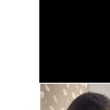
Álvaro Djaló y Ad
de Nico Williams