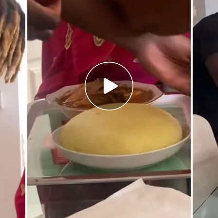
n los grandes valedores del Fufu
a comida típica ghanesa con Adama y con Djaló
e raíces guipuzcoanas que amenaza a la Real
etic Club se apresta
a mantener a tope su
UEFA Champions League, con la
importante visita