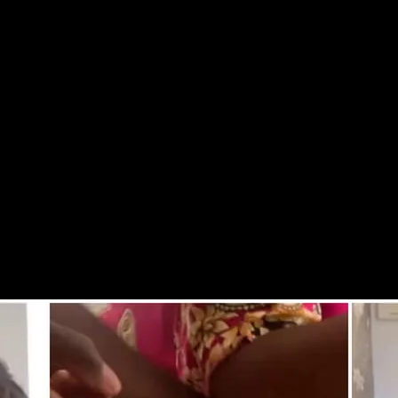
El Fufu
ama Boiro se suman al Fufu, 