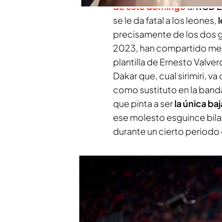
de este domingo
al
RCD E
se le da fatal a los leones,
precisamente de los dos go
2023, han compartido menú
plantilla de Ernesto Valver
Dakar que, cual sirimiri, v
como sustituto en la banda
que pinta a ser
la única ba
ese molesto esguince bilate
durante un cierto periodo