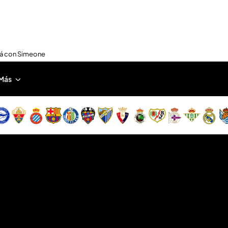
nirá con Simeone
Más