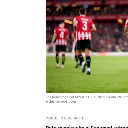
Los hermanos del Athletic Club, Nico e Iñaki Willi
eldesmarque.com
PUEDE INTERESARTE
Reto mayúsculo: el Espanyol sobrev