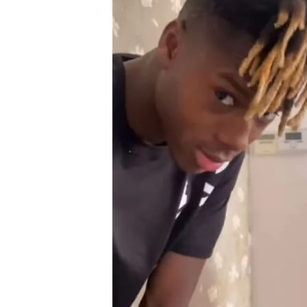
Asís Martín
13 FEB 2025 - 15:45h.
Iñaki y Nico Williams so
Nico ha disfrutado de l
El hincha del Athletic d
Sociedad
Compartir
Bizkaia
Mientras
el Athl
apuesta por entrar en la 