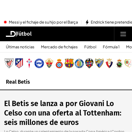
Messi y el fichaje de su hijo por el Barça
Endrick tiene pretendi
Fútbol
Últimas noticias
Mercado de fichajes
Fútbol
Fórmula 1
Mo
Real Betis
El Betis se lanza a por Giovani Lo
Celso con una oferta al Tottenham:
seis millones de euros
Lo Celso, durante un calentamiento de la pasada Copa América (Cordon