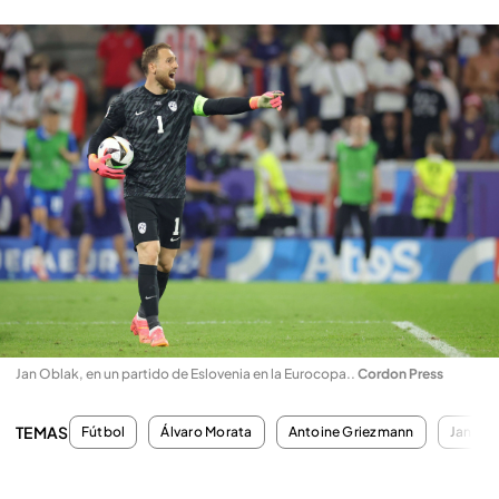
Jan Oblak, en un partido de Eslovenia en la Eurocopa.
.
Cordon Press
TEMAS
Fútbol
Álvaro Morata
Antoine Griezmann
Jan Ob