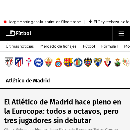
Jorge Martín gana la 'sprint' en Silverstone
El City rechaza la ofe
Fútbol
Últimas noticias
Mercado de fichajes
Fútbol
Fórmula 1
Mo
Atlético de Madrid
El Atlético de Madrid hace pleno en
la Eurocopa: todos a octavos, pero
tres jugadores sin debutar
Oblak, Griezmann, Morata y Joao Félix, en la Eurocopa (Fotos: Cordon