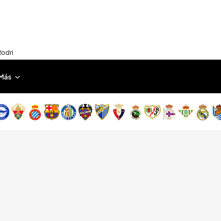
Rodri
Más