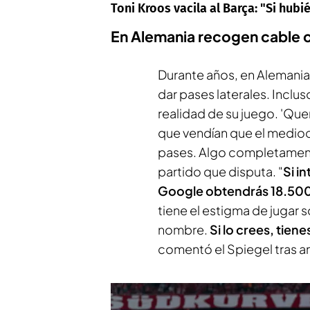
Toni Kroos vacila al Barça: "Si hu
En Alemania recogen cable 
Durante años, en Alemania
dar pases laterales. Inclu
realidad de su juego. 'Quer
que vendían que el medioc
pases. Algo completament
partido que disputa. "
Si i
Google obtendrás 18.500
tiene el estigma de jugar s
nombre.
Si lo crees, tien
comentó el
Spiegel
tras an