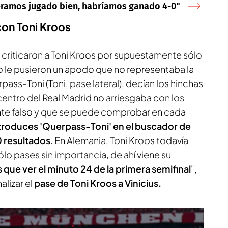
biéramos jugado bien, habríamos ganado 4-0"
con Toni Kroos
 criticaron a Toni Kroos por supuestamente sólo
so le pusieron un apodo que no representaba la
pass-Toni (Toni, pase lateral), decían los hinchas
entro del Real Madrid no arriesgaba con los
e falso y que se puede comprobar en cada
ntroduces 'Querpass-Toni' en el buscador de
 resultados
. En Alemania, Toni Kroos todavía
ólo pases sin importancia, de ahí viene su
es que ver el minuto 24 de la primera semifinal
",
alizar el
pase de Toni Kroos a Vinicius.