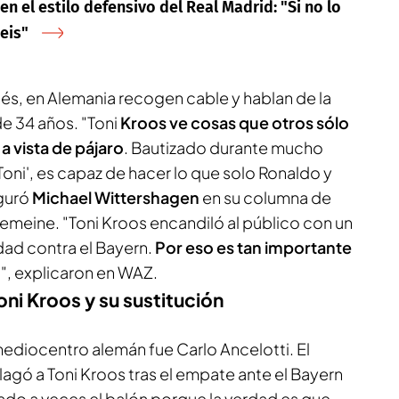
n el estilo defensivo del Real Madrid: "Si no lo
eis"
és, en Alemania recogen cable y hablan de la
e 34 años. "Toni
Kroos ve cosas que otros sólo
a vista de pájaro
. Bautizado durante mucho
i', es capaz de hacer lo que solo Ronaldo y
guró
Michael Wittershagen
en su columna de
lgemeine
. "Toni Kroos encandiló al público con un
dad contra el Bayern.
Por eso es tan importante
4
", explicaron en
WAZ
.
oni Kroos y su sustitución
ediocentro alemán fue Carlo Ancelotti. El
lagó a Toni Kroos tras el empate ante el Bayern
do a veces el balón porque la verdad es que