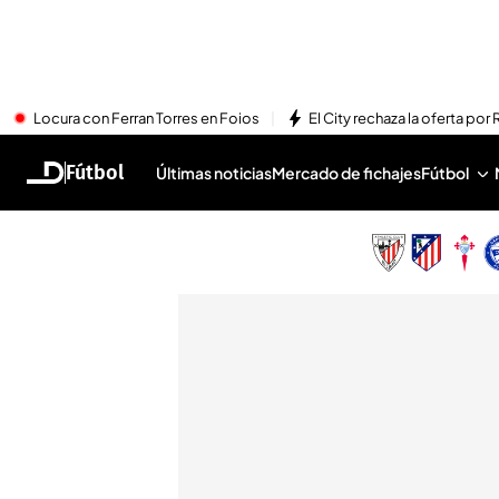
Locura con Ferran Torres en Foios
El City rechaza la oferta por 
Fútbol
Últimas noticias
Mercado de fichajes
Fútbol