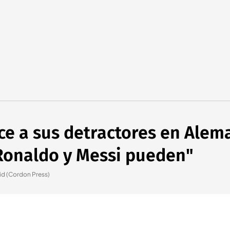
e a sus detractores en Alema
 Ronaldo y Messi pueden"
id (Cordon Press)