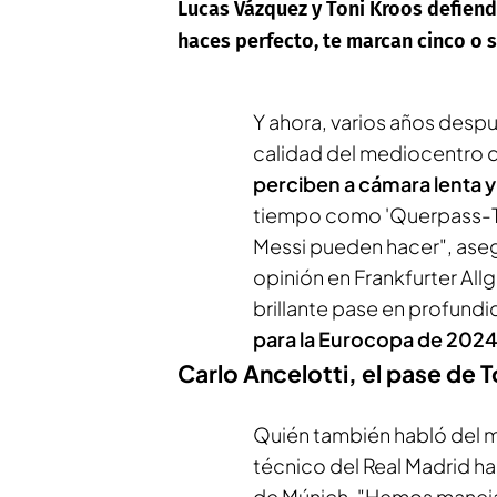
Lucas Vázquez y Toni Kroos defiende
haces perfecto, te marcan cinco o s
Y ahora, varios años despu
calidad del mediocentro d
perciben a cámara lenta y 
tiempo como 'Querpass-Ton
Messi pueden hacer", ase
opinión en
Frankfurter Al
brillante pase en profundi
para la Eurocopa de 202
Carlo Ancelotti, el pase de T
Quién también habló del m
técnico del Real Madrid ha
de Múnich. "Hemos maneja