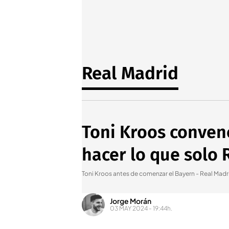
Real Madrid
Toni Kroos convenc
hacer lo que solo
Toni Kroos antes de comenzar el Bayern - Real Madr
Jorge Morán
03 MAY 2024 - 19:44h.