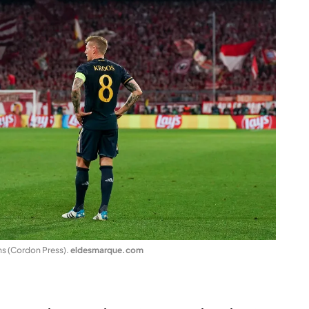
ns (Cordon Press)
.
eldesmarque.com