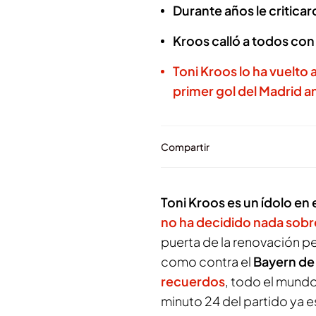
Durante años le critica
Kroos calló a todos con 
Toni Kroos lo ha vuelto 
primer gol del Madrid a
Compartir
Toni Kroos es un ídolo en 
no ha decidido nada sobre
puerta de la renovación pe
como contra el
Bayern de
recuerdos
, todo el mundo
minuto 24 del partido ya e