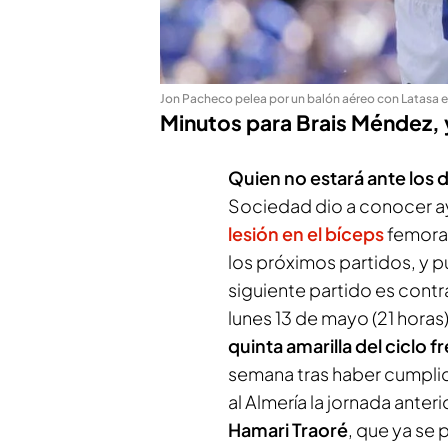
Jon Pacheco pelea por un balón aéreo con Latasa 
Minutos para Brais Méndez, y
Quien no estará ante los 
Sociedad dio a conocer ay
lesión en el bíceps
femoral
los próximos partidos, y 
siguiente partido es contra
lunes 13 de mayo (21 hora
quinta amarilla del ciclo f
semana tras haber cumplid
al Almería la jornada anteri
Hamari Traoré
, que ya se 