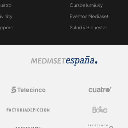
uatro
Cursos Iumiuky
ivinity
Eventos Mediaset
ppers
Salud y Bienestar