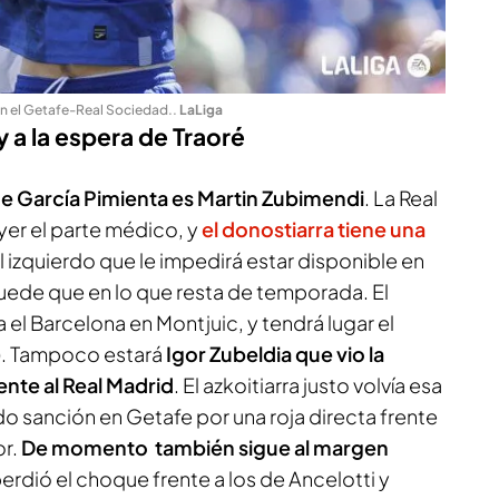
en el Getafe-Real Sociedad.
.
LaLiga
 a la espera de Traoré
de García Pimienta es Martin Zubimendi
. La Real
er el parte médico, y
el donostiarra tiene una
 izquierdo que le impedirá estar disponible en
puede que en lo que resta de temporada. El
 el Barcelona en Montjuic, y tendrá lugar el
s). Tampoco estará
Igor Zubeldia que vio la
rente al Real Madrid
. El azkoitiarra justo volvía esa
o sanción en Getafe por una roja directa frente
or.
De momento también sigue al margen
perdió el choque frente a los de Ancelotti y