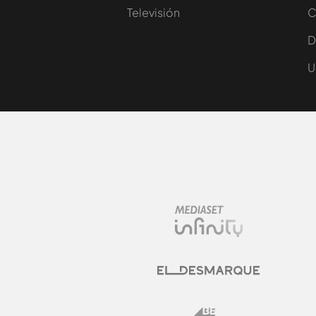
Televisión
C
D
U