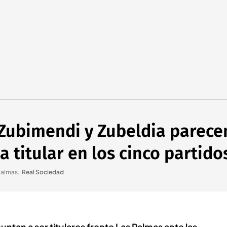
 Zubimendi y Zubeldia parecen
a titular en los cinco partido
Palmas.
.
Real Sociedad
ntan a ser titulares frente Las Palmas ante las