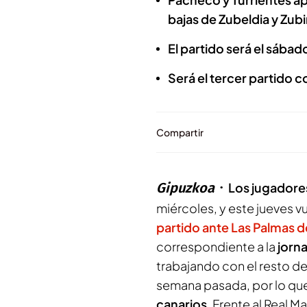
bajas de Zubeldia y Zu
El partido será el sábado
Será el tercer partido 
Compartir
Gipuzkoa
Los jugadores
miércoles, y este jueves vu
partido ante Las Palmas d
correspondiente a la
jorn
trabajando con el resto d
semana pasada, por lo qu
canarios
. Frente al Real M