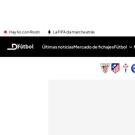
Hay lío con Rodri
La FIFA da marcha atrás
Fútbol
Últimas noticias
Mercado de fichajes
Fútbol