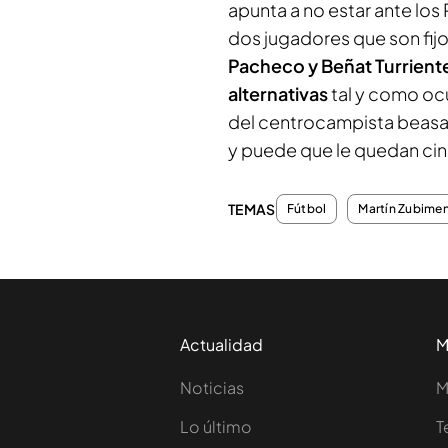
apunta a no estar ante los
dos jugadores que son fij
Pacheco y Beñat Turriente
alternativas
tal y como ocu
del centrocampista beasain
y puede que le quedan ci
TEMAS
Fútbol
Martín Zubime
Actualidad
M
Noticias
M
Lo último
T