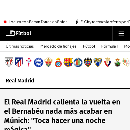
Locura con Ferran Torres en Foios
El City rechaza la oferta por 
Fútbol
Últimas noticias
Mercado de fichajes
Fútbol
Fórmula 1
Mo
Real Madrid
El Real Madrid calienta la vuelta en
el Bernabéu nada más acabar en
Múnich: "Toca hacer una noche