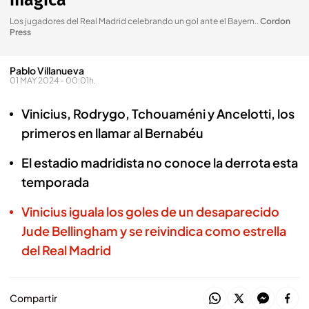
mágica"
Los jugadores del Real Madrid celebrando un gol ante el Bayern.
.
Cordon
Press
Pablo Villanueva
01 MAY 2024 - 00:01h.
Vinicius, Rodrygo, Tchouaméni y Ancelotti, los
primeros en llamar al Bernabéu
El estadio madridista no conoce la derrota esta
temporada
Vinicius iguala los goles de un desaparecido
Jude Bellingham y se reivindica como estrella
del Real Madrid
Compartir