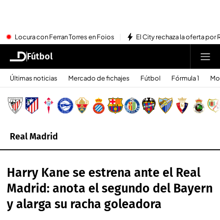
Locura con Ferran Torres en Foios
El City rechaza la oferta por 
Fútbol
Últimas noticias
Mercado de fichajes
Fútbol
Fórmula 1
Mo
Real Madrid
Harry Kane se estrena ante el Real
Madrid: anota el segundo del Bayern
y alarga su racha goleadora