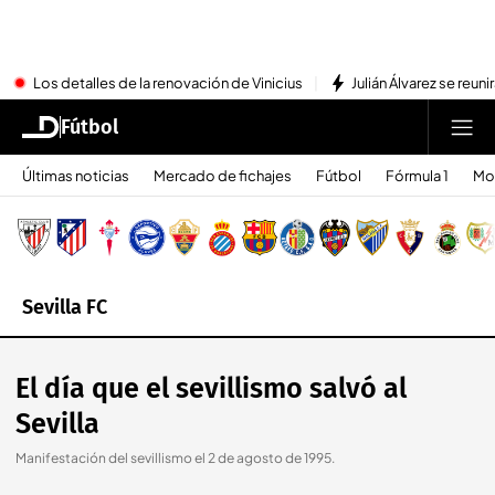
Los detalles de la renovación de Vinicius
Julián Álvarez se reu
Fútbol
Últimas noticias
Mercado de fichajes
Fútbol
Fórmula 1
Mo
Sevilla FC
El día que el sevillismo salvó al
Sevilla
Manifestación del sevillismo el 2 de agosto de 1995.