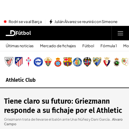
Rodri se va al Barça
Julián Álvarez se reunirá con Simeone
Fútbol
Últimas noticias
Mercado de fichajes
Fútbol
Fórmula 1
Mo
Athletic Club
Tiene claro su futuro: Griezmann
responde a su fichaje por el Athletic
Griezmann trata de llevarse el balón ante Unai Núñez y Dani García.
.
Alvaro
Campo