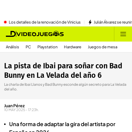
Los detalles de la renovación de Vinicius
Julián Álvarez se reu
Análisis
PC
Playstation
Hardware
Juegos de mesa
La pista de Ibai para soñar con Bad
Bunny en La Velada del año 6
La charla de Ibai Llanos y Bad Bunny esconde algún secreto para La Velada
del año.
Juan Pérez
10 MAY 2025 - 17:23h.
Una forma de adaptar la gira del artista por