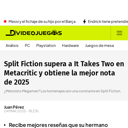
Messi y el fichaje de su hijo por el Barça
Endrick tiene pretendi
Análisis
PC
Playstation
Hardware
Juegos de mesa
Split Fiction supera a It Takes Two en
Metacritic y obtiene la mejor nota
de 2025
¿Metroid o Megaman? Los homenajes son una constante en Split Fiction.
Juan Pérez
04 MAR 2025 - 18:23h.
Recibe mejores reseñas que su hermano