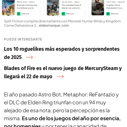
Split Fiction compite directamente con Monster Hunter Wilds y Kingdom
Come Deliverance 2.
.
eldesmarque.com
PUEDE INTERESARTE
Los 10 roguelikes más esperados y sorprendentes
de 2025
Blades of Fire es el nuevo juego de MercurySteam y
llegará el 22 de mayo
El año pasado Astro Bot, Metaphor: ReFantazio y
el DLC de Elden Ring triunfan con un 94 muy
alejado de esa nota, pero la percepción es la
misma.
Es uno de los juegos del año por esencia,
por homenajes
y por tener la capacidad de