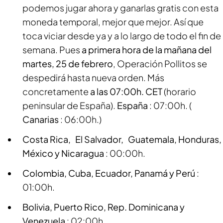
podemos jugar ahora y ganarlas gratis con esta
moneda temporal, mejor que mejor. Así que
toca viciar desde ya y a lo largo de todo el fin de
semana. Pues
a primera hora de la mañana del
martes, 25 de febrero
, Operación Pollitos se
despedirá hasta nueva orden. Más
concretamente
a las 07:00h. CET
(horario
peninsular de España).
España
: 07:00h. (
Canarias
: 06:00h.)
Costa Rica, El Salvador, Guatemala, Honduras,
México y Nicaragua
: 00:00h.
Colombia, Cuba, Ecuador, Panamá y Perú
:
01:00h.
Bolivia, Puerto Rico, Rep. Dominicana y
Venezuela
: 02:00h.