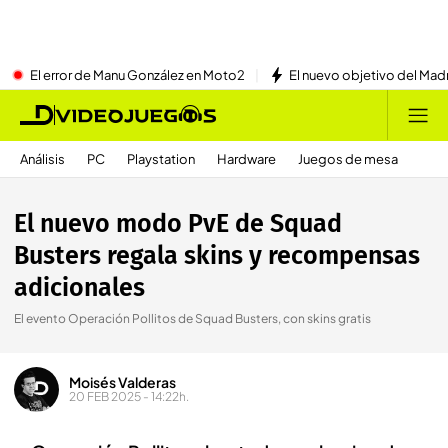
El error de Manu González en Moto2
El nuevo objetivo del Mad
Análisis
PC
Playstation
Hardware
Juegos de mesa
El nuevo modo PvE de Squad
Busters regala skins y recompensas
adicionales
El evento Operación Pollitos de Squad Busters, con skins gratis
Moisés Valderas
20 FEB 2025 - 14:22h.