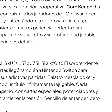
vival
y exploración cooperativa,
Core Keeper
ha
s conquistar a los jugadores de PC. Cavando en
y enfrentándote a peligrosas criaturas, el
vierte en una experiencia perfecta para
apartado visual retro y su profundidad jugable
res
indies
del año.
xHSkU?si=57qU73H3KuxzGIt6 El sorprendente
rtas llegó también a Nintendo Switch para
 sus adictivas partidas.
Balatro
mezcla póker y
ndo un título infinitamente rejugable. Cada
 ingenio, con cartas especiales, potenciadores y
mantienen la tensión. Sencillo de entender, pero