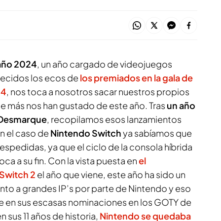
e año 2024
, un año cargado de videojuegos
necidos los ecos de
los premiados en la gala de
24
, nos toca a nosotros sacar nuestros propios
ue más nos han gustado de este año. Tras
un año
ElDesmarque
, recopilamos esos lanzamientos
n el caso de
Nintendo Switch
ya sabíamos que
spedidas, ya que el ciclo de la consola híbrida
ca a su fin. Con la vista puesta en
el
Switch 2
el año que viene, este año ha sido un
anto a grandes IP’s por parte de Nintendo y eso
e en sus escasas nominaciones en los GOTY de
n sus 11 años de historia,
Nintendo se quedaba