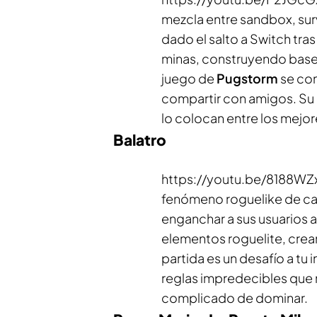
mezcla entre
sandbox
,
sur
dado el salto a Switch tra
minas, construyendo bases 
juego de
Pugstorm
se con
compartir con amigos. Su 
lo colocan entre los mejo
Balatro
https://youtu.be/8188WZ
fenómeno
roguelike
de ca
enganchar a sus usuarios a
elementos
roguelite
, crea
partida es un desafío a tu
reglas impredecibles que 
complicado de dominar.