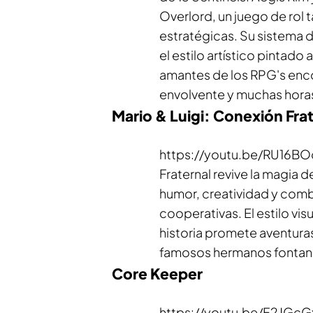
Overlord
, un juego de rol 
estratégicas. Su sistema
el estilo artístico pintad
amantes de los RPG's encon
envolvente y muchas hora
Mario & Luigi: Conexión Fra
https://youtu.be/RU16
Fraternal
revive la magia d
humor, creatividad y comb
cooperativas. El estilo vi
historia promete aventura
famosos hermanos fontan
Core Keeper
https://youtu.be/F2JGc