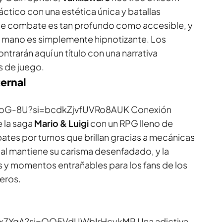
táctico con una estética única y batallas
 de combate es tan profundo como accesible, y
o a mano es simplemente hipnotizante. Los
trarán aquí un título con una narrativa
s de juego.
ternal
BOoG-8U?si=bcdkZjvfUVRo8AUK
Conexión
e la saga
Mario & Luigi
con un RPG lleno de
ates por turnos que brillan gracias a mecánicas
sual mantiene su carisma desenfadado, y la
s y momentos entrañables para los fans de los
eros.
Gx7YgA?si=QQ5VdUWbIrHcykMP Una adictiva