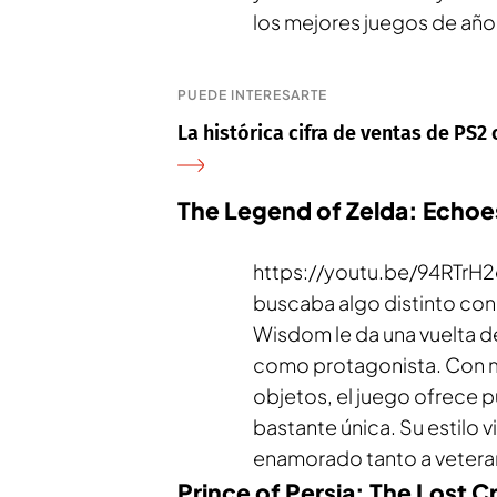
los mejores juegos de año
PUEDE INTERESARTE
La histórica cifra de ventas de PS2
The Legend of Zelda: Echo
https://youtu.be/94RTr
buscaba algo distinto con 
Wisdom
le da una vuelta d
como protagonista. Con m
objetos, el juego ofrece p
bastante única. Su estilo v
enamorado tanto a veteran
Prince of Persia: The Lost 