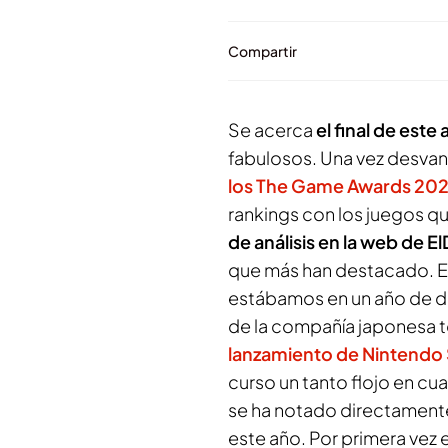
Compartir
Se acerca
el final de est
fabulosos. Una vez desva
los The Game Awards 20
rankings con los juegos q
de análisis en la web de 
que más han destacado. E
estábamos en un año de de
de la compañía japonesa to
lanzamiento de Nintendo 
curso un tanto flojo en cu
se ha notado directament
este año. Por primera vez e