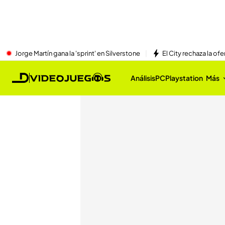
Jorge Martín gana la 'sprint' en Silverstone
El City rechaza la ofe
Análisis
PC
Playstation
Más