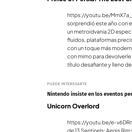
https://youtu.be/MmX7a
sorprendió este año con e
un
metroidvania
2D espect
fluidos, plataformas preci
con un toque más moderno.
con mimo para devolverle e
título desafiante y lleno de
PUEDE INTERESARTE
Nintendo insiste en los eventos per
Unicorn Overlord
https://youtu.be/e-v6DR
de
13 Sentinels: Aegis Rim