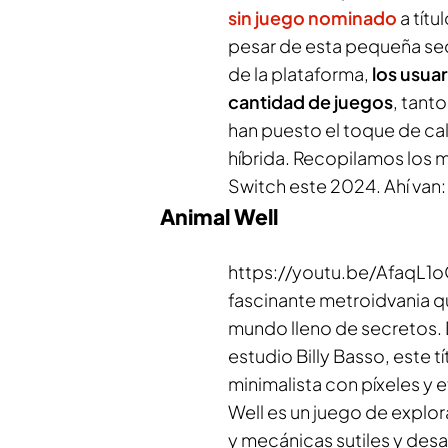
sin juego nominado
a títu
pesar de esta pequeña seq
de la plataforma,
los usua
cantidad de juegos
, tant
han puesto el toque de ca
híbrida. Recopilamos los 
Switch este 2024. Ahí van:
Animal Well
https://youtu.be/AfaqL1
fascinante
metroidvania
qu
mundo lleno de secretos. 
estudio Billy Basso, este t
minimalista con píxeles y 
Well es un juego de explor
y mecánicas sutiles y desa