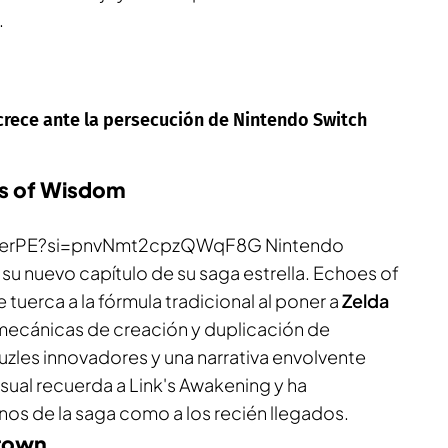
.
 crece ante la persecución de Nintendo Switch
es of Wisdom
H2erPE?si=pnvNmt2cpzQWqF8G Nintendo
su nuevo capítulo de su saga estrella.
Echoes of
e tuerca a la fórmula tradicional al poner a
Zelda
ecánicas de creación y duplicación de
uzles innovadores y una narrativa envolvente
isual recuerda a
Link's Awakening
y ha
os de la saga como a los recién llegados.
Crown