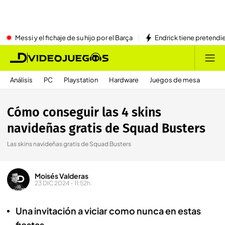
Messi y el fichaje de su hijo por el Barça
Endrick tiene pretendi
Análisis
PC
Playstation
Hardware
Juegos de mesa
Cómo conseguir las 4 skins
navideñas gratis de Squad Busters
Las skins navideñas gratis de Squad Busters
Moisés Valderas
23 DIC 2024 - 11:52h.
Una invitación a viciar como nunca en estas
fiestas