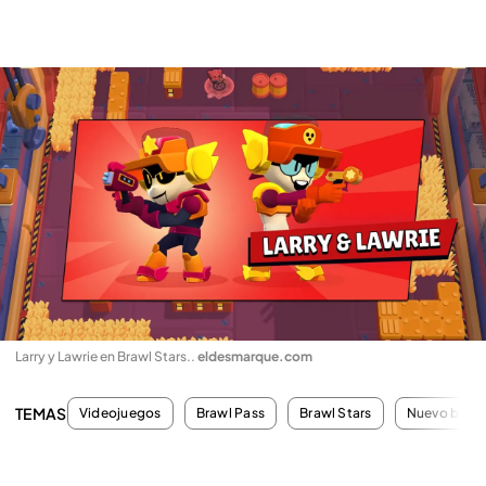
Larry y Lawrie en Brawl Stars.
.
eldesmarque.com
TEMAS
Videojuegos
Brawl Pass
Brawl Stars
Nuevo brawl