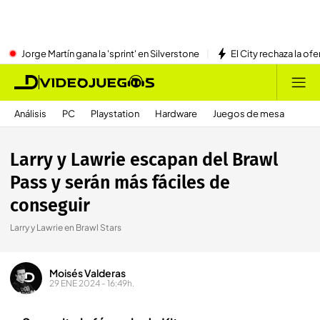
Jorge Martín gana la 'sprint' en Silverstone
El City rechaza la ofe
Análisis
PC
Playstation
Hardware
Juegos de mesa
Larry y Lawrie escapan del Brawl
Pass y serán más fáciles de
conseguir
Larry y Lawrie en Brawl Stars
Moisés Valderas
29 ENE 2024 - 16:49h.