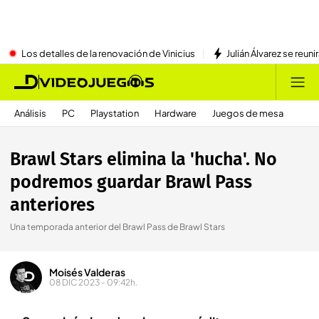
Los detalles de la renovación de Vinicius
Julián Álvarez se reu
Análisis
PC
Playstation
Hardware
Juegos de mesa
Brawl Stars elimina la 'hucha'. No
podremos guardar Brawl Pass
anteriores
Una temporada anterior del Brawl Pass de Brawl Stars
Moisés Valderas
08 DIC 2023 - 09:42h.