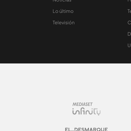
Lo último
T
Televisión
C
D
U