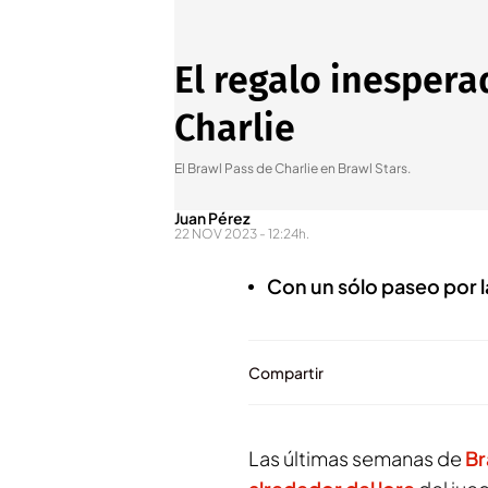
El regalo inespera
Charlie
El Brawl Pass de Charlie en Brawl Stars.
Juan Pérez
22 NOV 2023 - 12:24h.
Con un sólo paseo por l
Compartir
Las últimas semanas de
Br