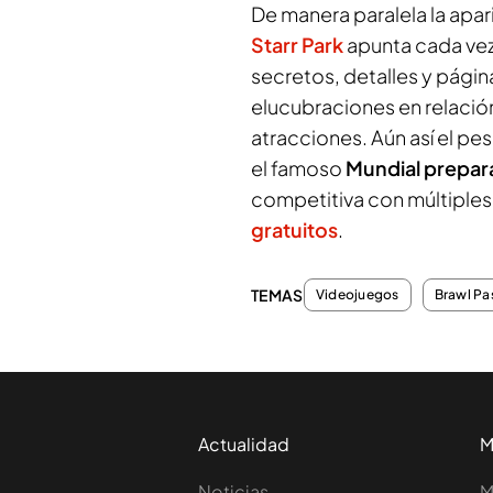
De manera paralela la apa
Starr Park
apunta cada vez
secretos, detalles y páginas
elucubraciones en relación
atracciones. Aún así el pe
el famoso
Mundial prepara
competitiva con múltiple
gratuitos
.
TEMAS
Videojuegos
Brawl Pa
Actualidad
M
Noticias
M