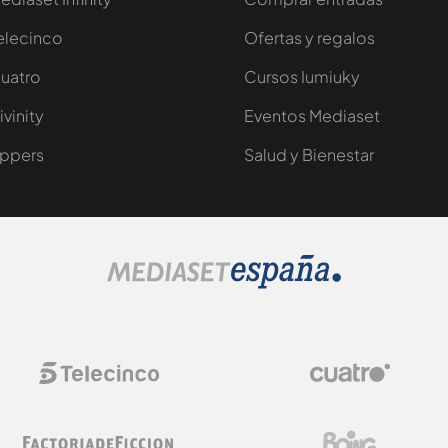
elecinco
Ofertas y regalos
uatro
Cursos Iumiuky
ivinity
Eventos Mediaset
ppers
Salud y Bienestar