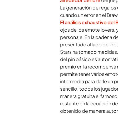
alrededor del lore
del jue
La generación de regalos e
cuando un error en el Braw
El análisis exhaustivo del 
ojos de los emote lovers, y 
personaje. En la cadena d
presentado al lado del de
Stars ha tomado medidas. 
del pin básico es automátic
premio en la recompensa n
permite tener varios emot
intermedia para darle un 
sencillo, todos los jugado
manera gratuita el famoso 
restante en la ecuación de
obtenido de manera automá