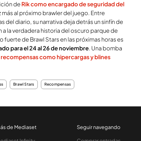
rición de
Rik como encargado de seguridad del
 más al próximo brawler del juego. Entre
 del diario, su narrativa deja detrás un sinfín de
 a la verdadera historia del oscuro parque de
so fuerte de Brawl Stars en las próximas horas es
do para el 24 al 26 de noviembre
. Una bomba
s
recompensas como hipercargas y blines
ss
Brawl Stars
Recompensas
ás de Mediaset
Seguir navegando
ediaset Infinity
Comprar entradas