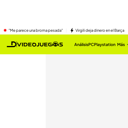
"Me parece una broma pesada"
Virgili deja dinero en el Barça
Análisis
PC
Playstation
Más