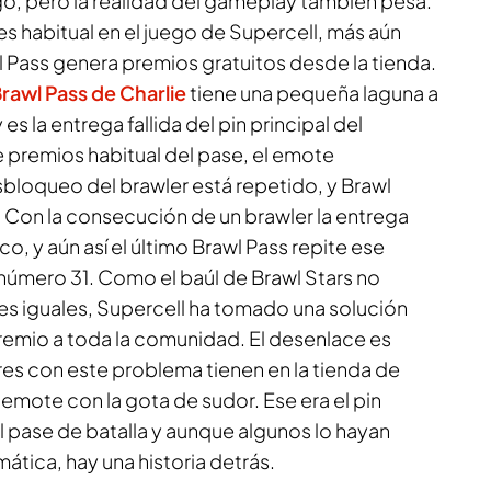
go, pero la realidad del gameplay también pesa.
s habitual en el juego de Supercell, más aún
l Pass genera premios gratuitos desde la tienda.
Brawl Pass de Charlie
tiene una pequeña laguna a
es la entrega fallida del pin principal del
e premios habitual del pase, el emote
sbloqueo del brawler está repetido, y Brawl
Con la consecución de un brawler la entrega
o, y aún así el último Brawl Pass repite ese
úmero 31. Como el baúl de Brawl Stars no
es iguales, Supercell ha tomado una solución
premio a toda la comunidad. El desenlace es
res con este problema tienen en la tienda de
emote con la gota de sudor. Ese era el pin
l pase de batalla y aunque algunos lo hayan
tica, hay una historia detrás.