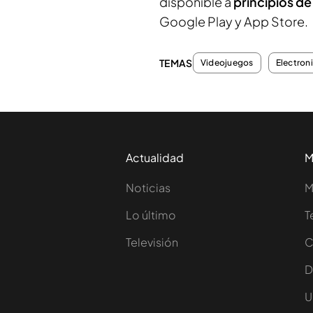
disponible a
principios d
Google Play y App Store.
TEMAS
Videojuegos
Electroni
Actualidad
M
Noticias
M
Lo último
T
Televisión
C
D
U