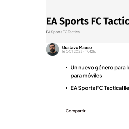
EA Sports FC Tacti
EA Sports FC Tactical
Gustavo Maeso
16 OCT 2023 - 17:42h.
Un nuevo género para lo
para móviles
EA Sports FC Tactical l
Compartir