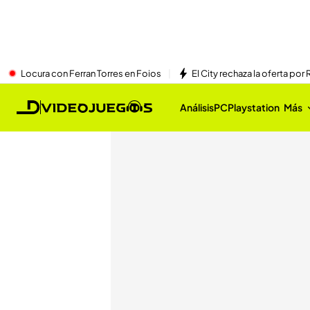
Locura con Ferran Torres en Foios
El City rechaza la oferta por 
Análisis
PC
Playstation
Más