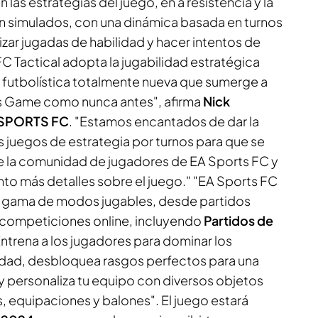
 las estrategias del juego, en a resistencia y la
án simulados, con una dinámica basada en turnos
lizar jugadas de habilidad y hacer intentos de
FC Tactical adopta la jugabilidad estratégica
a futbolística totalmente nueva que sumerge a
's Game como nunca antes", afirma
Nick
 SPORTS FC
. "Estamos encantados de dar la
os juegos de estrategia por turnos para que se
e la comunidad de jugadores de EA Sports FC y
o más detalles sobre el juego." "EA Sports FC
lia gama de modos jugables, desde partidos
 competiciones online, incluyendo
Partidos de
Entrena a los jugadores para dominar los
idad, desbloquea rasgos perfectos para una
 personaliza tu equipo con diversos objetos
 equipaciones y balones". El juego estará