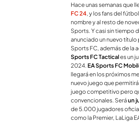
Hace unas semanas que lleg
FC 24
, y los fans del fútb
nombre y al resto de nove
Sports. Y casi sin tiempo 
anunciado un nuevo título 
Sports FC, además de la a
Sports FC Tactical
es un j
2024.
EA Sports FC Mobil
llegará en los próximos m
nuevo juego que permitirá a
juego competitivo pero que
convencionales. Será
un j
de 5.000 jugadores oficia
como la Premier, LaLiga EA 