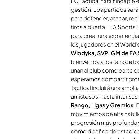
FC Tactical hará hincapié en
gestión. Los partidos ser
para defender, atacar, rea
tiros a puerta. "EA Sports 
para crear una experienci
los jugadores en el World
Wlodyka, SVP, GM de EA
bienvenida a los fans de l
unan al club como parte d
esperamos compartir pront
Tactical incluirá una amp
amistosos, hasta intensas
Rango, Ligas y Gremios
. 
movimientos de alta habil
progresión más profunda y
como diseños de estadios,