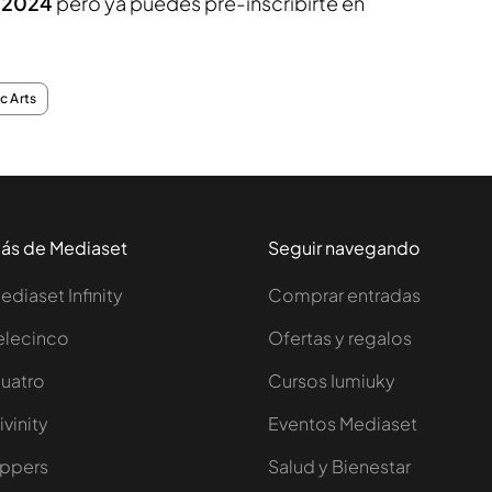
e 2024
pero ya puedes pre-inscribirte en
c Arts
ás de Mediaset
Seguir navegando
ediaset Infinity
Comprar entradas
elecinco
Ofertas y regalos
uatro
Cursos Iumiuky
ivinity
Eventos Mediaset
ppers
Salud y Bienestar