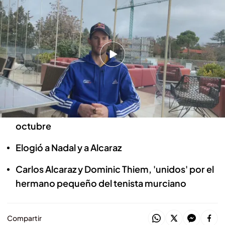
Dominic Thiem cree que Carlos
Alcaraz puede ser mejor que Rafa
Nadal
Gonzalo Blázquez de Sande
18 FEB 2025 - 16:58h.
Anunció su retirada del tenis el pasado mes de
octubre
Elogió a Nadal y a Alcaraz
Carlos Alcaraz y Dominic Thiem, 'unidos' por el
hermano pequeño del tenista murciano
Compartir