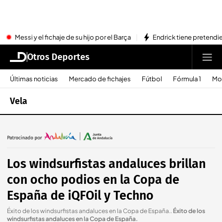
Messi y el fichaje de su hijo por el Barça
Endrick tiene pretendi
Otros Deportes
Últimas noticias
Mercado de fichajes
Fútbol
Fórmula 1
Mo
Vela
Los windsurfistas andaluces brillan
con ocho podios en la Copa de
España de iQFOil y Techno
Éxito de los windsurfistas andaluces en la Copa de España.
.
Éxito de los
windsurfistas andaluces en la Copa de España.