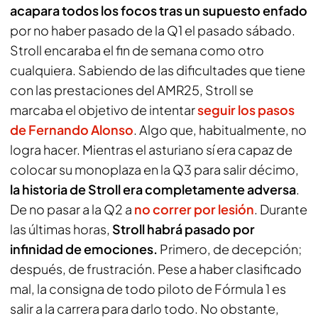
acapara todos los focos tras un supuesto enfado
por no haber pasado de la Q1 el pasado sábado.
Stroll encaraba el fin de semana como otro
cualquiera. Sabiendo de las dificultades que tiene
con las prestaciones del AMR25, Stroll se
marcaba el objetivo de intentar
seguir los pasos
de Fernando Alonso
. Algo que, habitualmente, no
logra hacer. Mientras el asturiano sí era capaz de
colocar su monoplaza en la Q3 para salir décimo,
la historia de Stroll era completamente adversa
.
De no pasar a la Q2 a
no correr por lesión
. Durante
las últimas horas,
Stroll habrá pasado por
infinidad de emociones.
Primero, de decepción;
después, de frustración. Pese a haber clasificado
mal, la consigna de todo piloto de Fórmula 1 es
salir a la carrera para darlo todo. No obstante,