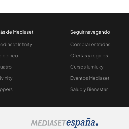
ás de Mediaset
Seguir navegando
ediaset Infinity
Comprar entradas
elecinco
Ofertas y regalos
uatro
Cursos Iumiuky
ivinity
Eventos Mediaset
ppers
Salud y Bienestar