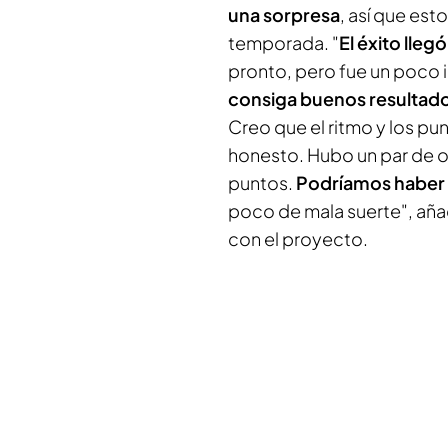
una sorpresa
, así que est
temporada. "
El éxito lle
pronto, pero fue un poco 
consiga buenos resultad
Creo que el ritmo y los pu
honesto. Hubo un par de 
puntos.
Podríamos haber q
poco de mala suerte", aña
con el proyecto.