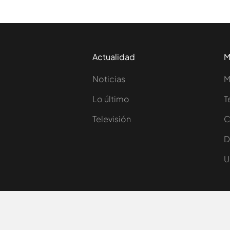
Actualidad
M
Noticias
M
Lo último
T
Televisión
C
D
U