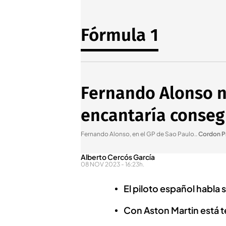
Fórmula 1
Fernando Alonso no
encantaría conseg
Fernando Alonso, en el GP de Sao Paulo.
.
Cordon P
Alberto Cercós García
08 NOV 2023 - 16:23h.
El piloto español habla 
Con Aston Martin está t