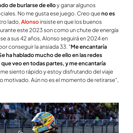
ndo de burlarse de ello
y ganar algunos
ociales. No me gusta ese juego. Creo que
no es
tro lado,
Alonso
insiste en que los buenos
urante este 2023 son como un chute de energía
ese a sus 42 años, Alonso seguirá en 2024 en
por conseguir la ansiada 33. "
Me encantaría
 Se ha hablado mucho de ello en las redes
 que veo en todas partes, y me encantaría
 me siento rápido y estoy disfrutando del viaje
to motivado. Aún no es el momento de retirarse",