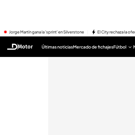
Jorge Martín gana la 'sprint' en Silverstone
El City rechaza la ofe
Motor
Últimas noticias
Mercado de fichajes
Fútbol