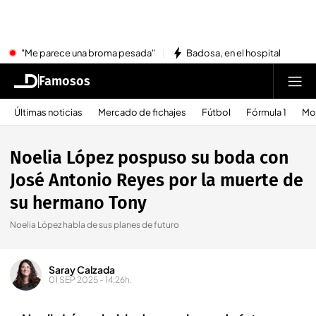
"Me parece una broma pesada"
Badosa, en el hospital
Famosos
Últimas noticias
Mercado de fichajes
Fútbol
Fórmula 1
Mo
Noelia López pospuso su boda con
José Antonio Reyes por la muerte de
su hermano Tony
Noelia López habla de sus planes de futuro
Saray Calzada
01 SEP 2025 - 14:26h.