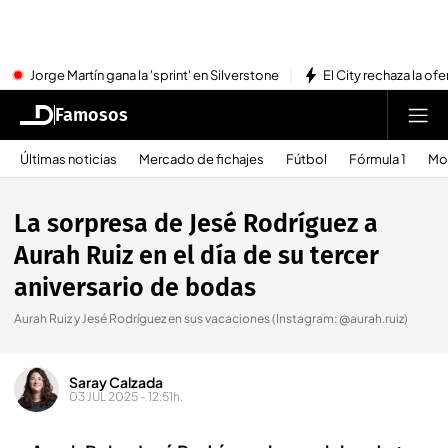
Jorge Martín gana la 'sprint' en Silverstone
El City rechaza la ofe
Famosos
Últimas noticias
Mercado de fichajes
Fútbol
Fórmula 1
Mo
La sorpresa de Jesé Rodríguez a
Aurah Ruiz en el día de su tercer
aniversario de bodas
Aurah Ruiz y Jesé Rodríguez en sus vacaciones (Instagram: @aurah.ruiz)
Saray Calzada
03 JUL 2025 - 12:51h.