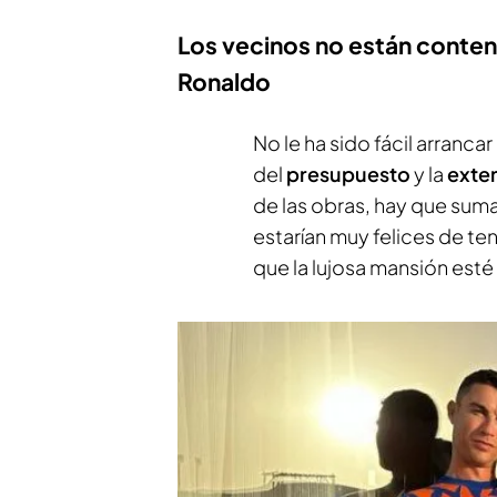
Los vecinos no están conten
Ronaldo
No le ha sido fácil arranca
del
presupuesto
y la
exte
de las obras, hay que suma
estarían muy felices de te
que la lujosa mansión esté 