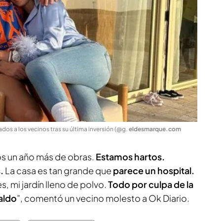
dos a los vecinos tras su última inversión (@g
.
eldesmarque.com
os un año más de obras.
Estamos hartos.
.
La casa es tan grande que
parece un hospital.
s, mi jardín lleno de polvo.
Todo por culpa de la
aldo
”, comentó un vecino molesto a
Ok Diario.