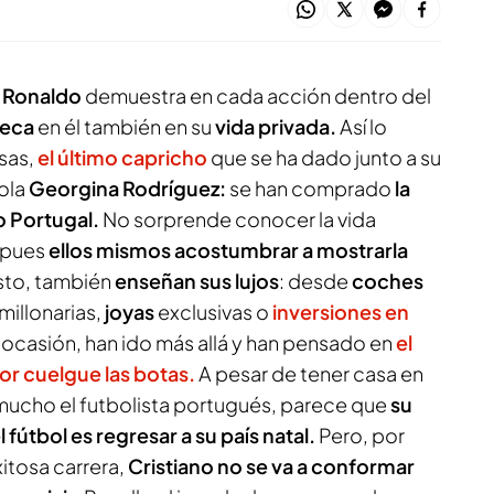
o Ronaldo
demuestra en cada acción dentro del
seca
en él también en su
vida privada.
Así lo
sas,
el
último capricho
que se ha dado junto a su
ñola
Georgina Rodríguez:
se han comprado
la
 Portugal.
No sorprende conocer la vida
, pues
ellos mismos acostumbrar a mostrarla
sto, también
enseñan
sus lujos
: desde
coches
millonarias,
joyas
exclusivas o
inversiones
en
a ocasión, han ido más allá y han pensado en
el
r cuelgue las botas.
A pesar de tener casa en
 mucho el futbolista portugués, parece que
su
 fútbol es regresar a su país natal.
Pero, por
xitosa carrera,
Cristiano no se va a conformar