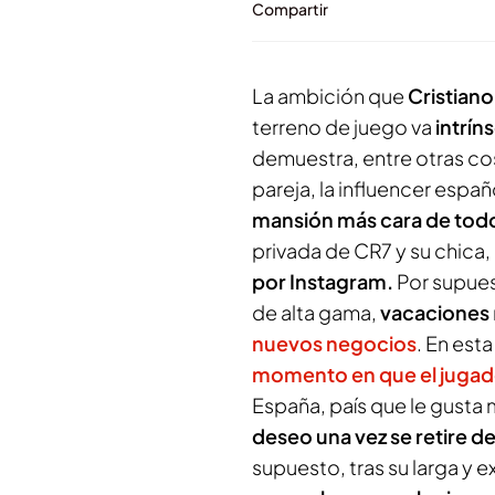
Compartir
La ambición que
Cristian
terreno de juego va
intrín
demuestra, entre otras co
pareja, la influencer espa
mansión más cara de todo
privada de CR7 y su chica
por Instagram.
Por supue
de alta gama,
vacaciones
nuevos negocios
. En est
momento en que el jugado
España, país que le gusta
deseo una vez se retire del
supuesto, tras su larga y e