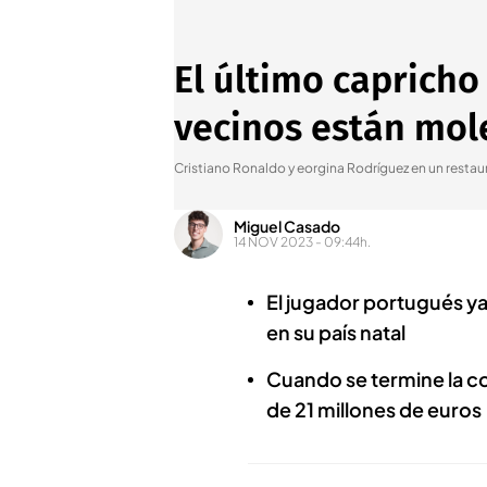
El último capricho
vecinos están mol
Cristiano Ronaldo y eorgina Rodríguez en un resta
Miguel Casado
14 NOV 2023 - 09:44h.
El jugador portugués ya 
en su país natal
Cuando se termine la co
de 21 millones de euros