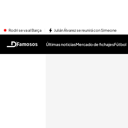
Rodri se va al Barça
Julián Álvarez se reunirá con Simeone
Famosos
Últimas noticias
Mercado de fichajes
Fútbol