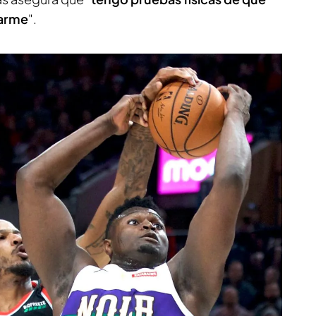
zarme
".