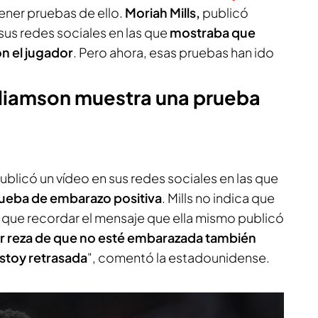
ener pruebas de ello.
Moriah Mills,
publicó
sus redes sociales en las que
mostraba que
n el jugador
. Pero ahora, esas pruebas han ido
lliamson muestra una prueba
ublicó un vídeo en sus redes sociales en las que
ueba de embarazo positiva
. Mills no indica que
y que recordar el mensaje que ella mismo publicó
r reza de que no esté embarazada también
stoy retrasada
", comentó la estadounidense.