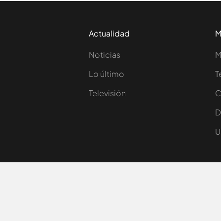
Actualidad
M
Noticias
M
Lo último
T
Televisión
C
D
U