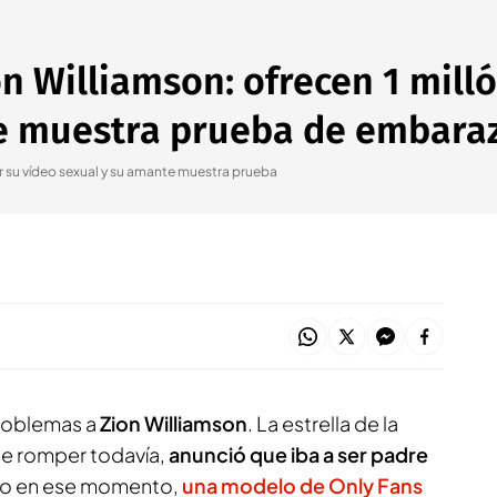
on Williamson: ofrecen 1 mill
e muestra prueba de embara
or su vídeo sexual y su amante muestra prueba
problemas a
Zion Williamson
. La estrella de la
e romper todavía,
anunció que iba a ser padre
sto en ese momento,
una modelo de Only Fans