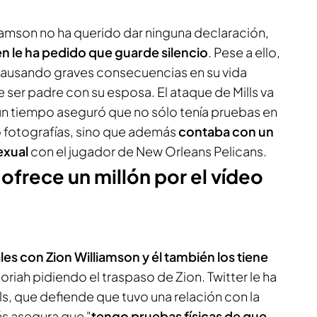
iamson no ha querido dar ninguna declaración,
n le ha pedido que guarde silencio
. Pese a ello,
causando graves consecuencias en su vida
e ser padre con su esposa. El ataque de Mills va
un tiempo aseguró que no sólo tenía pruebas en
 fotografías, sino que además
contaba con un
exual
con el jugador de New Orleans Pelicans.
ofrece un millón por el vídeo
es con Zion Williamson y él también los tiene
oriah pidiendo el traspaso de Zion. Twitter le ha
ls, que defiende que tuvo una relación con la
ás asegura que "
tengo pruebas físicas de que