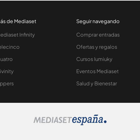
ás de Mediaset
Seguir navegando
ediaset Infinity
Comprar entradas
elecinco
Ofertas y regalos
uatro
Cursos Iumiuky
ivinity
Eventos Mediaset
ppers
Salud y Bienestar