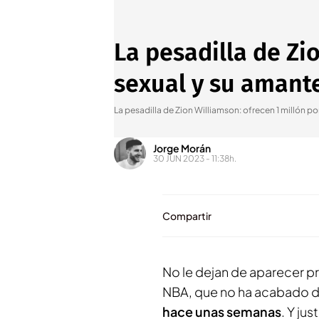
La pesadilla de Zi
sexual y su amant
La pesadilla de Zion Williamson: ofrecen 1 millón p
Jorge Morán
30 JUN 2023 - 11:38h.
Compartir
No le dejan de aparecer 
NBA, que no ha acabado d
hace unas semanas
. Y ju