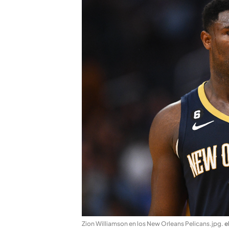
Zion Williamson en los New Orleans Pelicans.jpg
.
e