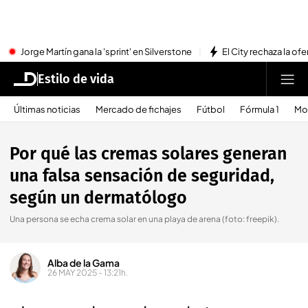
Jorge Martín gana la 'sprint' en Silverstone
El City rechaza la ofe
Estilo de vida
Últimas noticias
Mercado de fichajes
Fútbol
Fórmula 1
Mo
Por qué las cremas solares generan
una falsa sensación de seguridad,
según un dermatólogo
Una persona se echa crema solar en una playa de arena (foto: freepik).
Alba de la Gama
26 MAY 2025 - 13:21h.