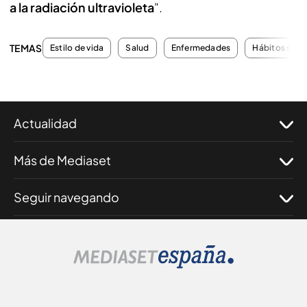
a la radiación ultravioleta
".
TEMAS
Estilo de vida
Salud
Enfermedades
Hábitos salu
Actualidad
Más de Mediaset
Seguir navegando