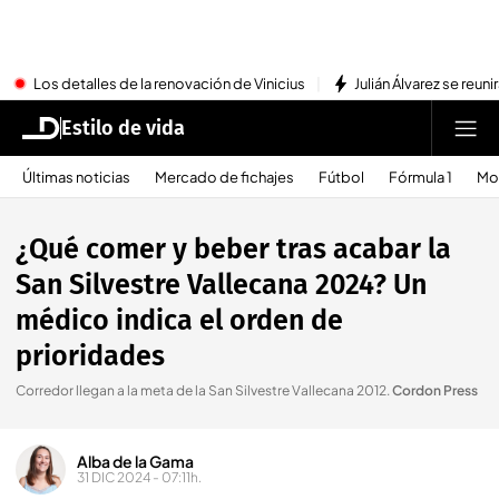
Los detalles de la renovación de Vinicius
Julián Álvarez se reu
Estilo de vida
Últimas noticias
Mercado de fichajes
Fútbol
Fórmula 1
Mo
¿Qué comer y beber tras acabar la
San Silvestre Vallecana 2024? Un
médico indica el orden de
prioridades
Corredor llegan a la meta de la San Silvestre Vallecana 2012
.
Cordon Press
Alba de la Gama
31 DIC 2024 - 07:11h.