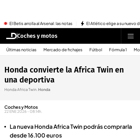
El Betis arrolla al Arsenal: las notas
El Atlético elige a su nuevo 
Coches y motos
Últimas noticias
Mercado de fichajes
Fútbol
Fórmula 1
Mo
Honda convierte la Africa Twin en
una deportiva
Honda Africa Twin
.
Honda
Coches y Motos
22 ENE 2026 - 08:14h.
La nueva Honda Africa Twin podrás comprarla
desde 16.100 euros